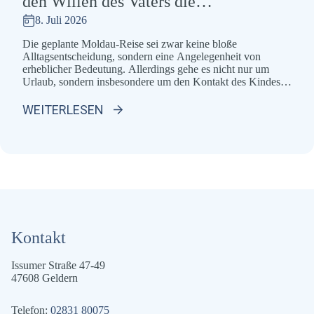
den Willen des Vaters die
Weihnachtsfeiertage bei ihrer im
8. Juli 2026
Ausland lebenden Familie verbringen.
Die geplante Moldau-Reise sei zwar keine bloße
Alltagsentscheidung, sondern eine Angelegenheit von
erheblicher Bedeutung. Allerdings gehe es nicht nur um
Urlaub, sondern insbesondere um den Kontakt des Kindes
zu seiner gesundheitlich angeschlagenen, nicht reisefähigen
Großmutter und zur Halbschwester in Moldau. Diese
WEITERLESEN
familiären Bindungen seien für die Entscheidung und
Identität des Kindes sehr wichtig. OLG Zweibrücken, […]
Kontakt
Issumer Straße 47-49
47608 Geldern
Telefon:
02831 80075