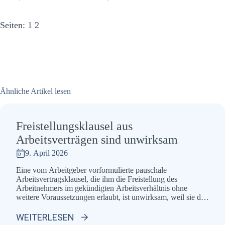
Seiten:
1
2
Ähnliche Artikel lesen
Freistellungsklausel aus
Arbeitsverträgen sind unwirksam
9. April 2026
Eine vom Arbeitgeber vorformulierte pauschale
Arbeitsvertragsklausel, die ihm die Freistellung des
Arbeitnehmers im gekündigten Arbeitsverhältnis ohne
weitere Voraussetzungen erlaubt, ist unwirksam, weil sie den
Arbeitnehmer unangemessen im Sinne von § 307 Abs. 1 S.
1 BGB benachteiligt. BAG, Urteil vom 25.03.2026, 5 AZR
WEITERLESEN
108/25