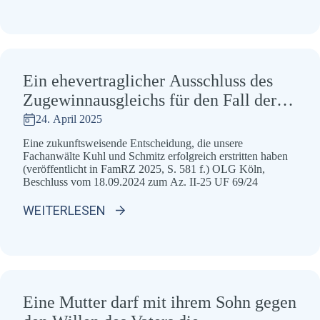
Ein ehevertraglicher Ausschluss des
Zugewinnausgleichs für den Fall der
Scheidung schließt auch einen
24. April 2025
Anspruch auf vorzeitige Aufhebung
Eine zukunftsweisende Entscheidung, die unsere
der Zugewinngemeinschaft aus.
Fachanwälte Kuhl und Schmitz erfolgreich erstritten haben
(veröffentlicht in FamRZ 2025, S. 581 f.) OLG Köln,
Beschluss vom 18.09.2024 zum Az. II-25 UF 69/24
WEITERLESEN
Eine Mutter darf mit ihrem Sohn gegen