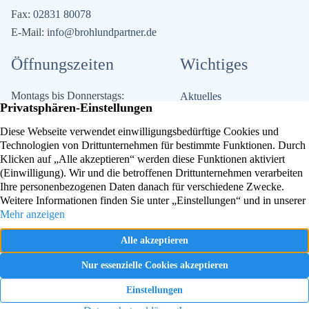
Fax:
02831 80078
E-Mail:
info@brohlundpartner.de
Öffnungszeiten
Wichtiges
Montags bis Donnerstags:
Aktuelles
09.00 Uhr bis 12.30 Uhr und
Die Kanzlei
14.00 Uhr bis 17.00 Uhr
Kontakt
Impressum
Freitag:
Datenschutz
09.00 Uhr bis 12.30 Uhr
Folgen Sie uns auf Facebook!
Besuchen Sie uns auf Instagram!
Folgen Sie uns auf TikTok!