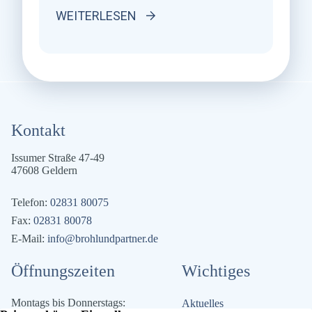
gekündigten Arbeitsverhältnis ohne weitere
WEITERLESEN
Voraussetzungen erlaubt, ist unwirksam, weil
sie den Arbeitnehmer unangemessen im
Sinne von § 307 Abs. 1 S. 1 BGB
benachteiligt. BAG, Urteil vom 25.03.2026,
5 AZR 108/25
Kontakt
Issumer Straße 47-49
47608 Geldern
Telefon:
02831 80075
Fax:
02831 80078
E-Mail:
info@brohlundpartner.de
Öffnungszeiten
Wichtiges
Montags bis Donnerstags:
Aktuelles