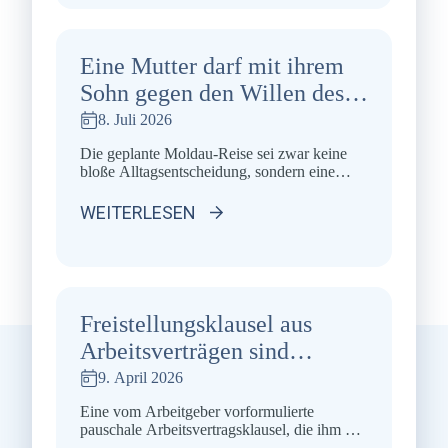
Eine Mutter darf mit ihrem
Sohn gegen den Willen des
Vaters die
8. Juli 2026
Weihnachtsfeiertage bei ihrer
Die geplante Moldau-Reise sei zwar keine
im Ausland lebenden Familie
bloße Alltagsentscheidung, sondern eine
Angelegenheit von erheblicher Bedeutung.
verbringen.
Allerdings gehe es nicht nur um Urlaub,
WEITERLESEN
sondern insbesondere um den Kontakt des
Kindes zu seiner gesundheitlich
angeschlagenen, nicht reisefähigen
Großmutter und zur Halbschwester in
Moldau. Diese familiären Bindungen seien
für die Entscheidung und Identität des Kindes
Freistellungsklausel aus
sehr wichtig. OLG Zweibrücken, […]
Arbeitsverträgen sind
unwirksam
9. April 2026
Eine vom Arbeitgeber vorformulierte
pauschale Arbeitsvertragsklausel, die ihm die
Freistellung des Arbeitnehmers im