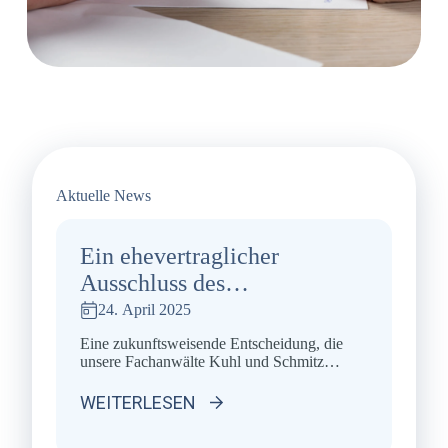
Aktuelle News
Ein ehevertraglicher
Ausschluss des
Zugewinnausgleichs für den
24. April 2025
Fall der Scheidung schließt
Eine zukunftsweisende Entscheidung, die
auch einen Anspruch auf
unsere Fachanwälte Kuhl und Schmitz
erfolgreich erstritten haben (veröffentlicht in
vorzeitige Aufhebung der
FamRZ 2025, S. 581 f.) OLG Köln,
WEITERLESEN
Zugewinngemeinschaft aus.
Beschluss vom 18.09.2024 zum Az. II-25
UF 69/24